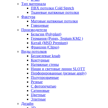
Тип материала
ПВХ потолки Cold Stretch
Тканевые натяжные потолки
Фактура
Матовые натяжные потолки
Глянцевые
Производители
Бельгия (Polyplast)
Германия (Pongs, Teqtum KM2 )
Китай (MSD Premium)
Франция (Clipso)
Виды потолков
Бесщелевые kraab
Контурные
Натяжные стены
Ниши и световые линии SLOTT
Перфорированные (резные apply)
Полупрозрачные
Резные
С фотопечатью
Сатиновые
Цветные
Элитные
Дизайн
3D