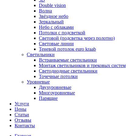
Double vision
Волна
Звёздное небо
Зеркальный
Небо с облаками
Потолки с подсветкой
Световой (подсветка через полотно)
Световые линии
Теневой потолок euro kraab
Светильники
Встраиваемые светильники
Монтаж светильников и трековых систем
Светодиодные светильники
Точечные потолки
Уровневые
Двухуровневые
Многоуровневые
Парящие
Услуги
Цены
Статьи
Отзывы
Контакты
Главная